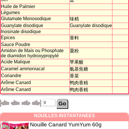
Huile de Palmier
Légumes
Glutamate Monosodique
味精
Guanylate disodique
Guanylate disodique
Inosinate disodique
Epices
香料
Sauce Poudre
Amidon de Maïs ou Phosphate
粟粉
de diamidon hydroxypropylé
Acide Malique
苹果酸
Caramel ammoniacal
氨基焦糖
Coriandre
香菜
Arôme Canard
鸭肉香精
Arôme Canard
鸭肉香精
NOUILLES INSTANTANEES
Nouille Canard YumYum 60g