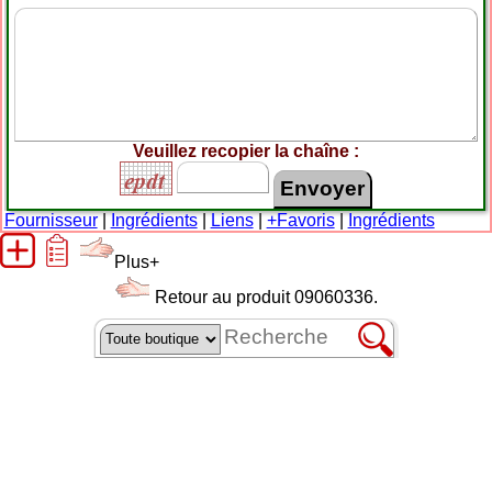
Veuillez recopier la chaîne :
Fournisseur
|
Ingrédients
|
Liens
|
+Favoris
|
Ingrédients
Plus+
Retour au produit 09060336.