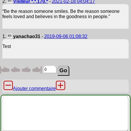
2.
Visiteur *.*.170.*
-
2021-02-18 04:04:17
“Be the reason someone smiles. Be the reason someone
feels loved and believes in the goodness in people.”
1.
yanachao31
-
2019-09-06 01:08:32
Test
Ajouter commentaire