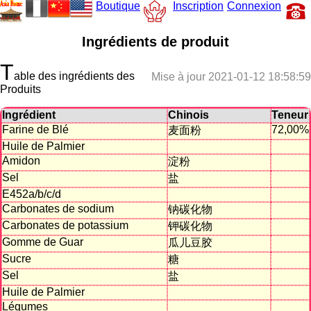
Boutique
Inscription
Connexion
Ingrédients de produit
T
able des ingrédients des
Mise à jour 2021-01-12 18:58:59
Produits
Ingrédient
Chinois
Teneur
Farine de Blé
72,00%
麦面粉
Huile de Palmier
Amidon
淀粉
Sel
盐
E452a/b/c/d
Carbonates de sodium
钠碳化物
Carbonates de potassium
钾碳化物
Gomme de Guar
瓜儿豆胶
Sucre
糖
Sel
盐
Huile de Palmier
Légumes