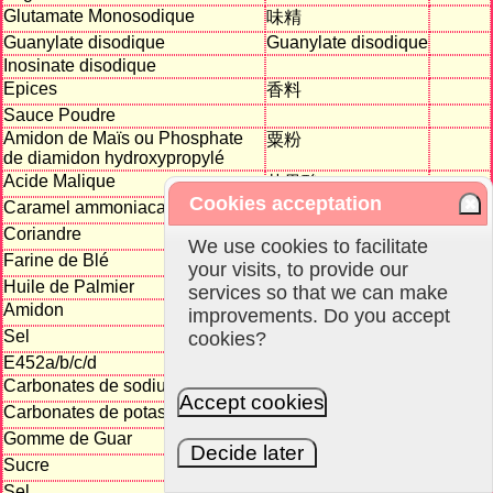
Glutamate Monosodique
味精
Guanylate disodique
Guanylate disodique
Inosinate disodique
Epices
香料
Sauce Poudre
Amidon de Maïs ou Phosphate
粟粉
de diamidon hydroxypropylé
Acide Malique
苹果酸
Cookies acceptation
Caramel ammoniacal
氨基焦糖
Coriandre
香菜
We use cookies to facilitate
Farine de Blé
72,00%
麦面粉
your visits, to provide our
Huile de Palmier
services so that we can make
Amidon
淀粉
improvements. Do you accept
Sel
cookies?
盐
E452a/b/c/d
Carbonates de sodium
钠碳化物
Accept cookies
Carbonates de potassium
钾碳化物
Gomme de Guar
瓜儿豆胶
Decide later
Sucre
糖
Sel
盐